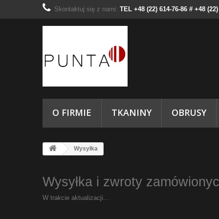
Skontaktuj się z nami:
TEL +48 (22) 614-76-86 # +48 (22
O FIRMIE
TKANINY
OBRUSY
Wysyłka
Wysyłka i zwroty zamówiony
W trakcie aktualizacji...