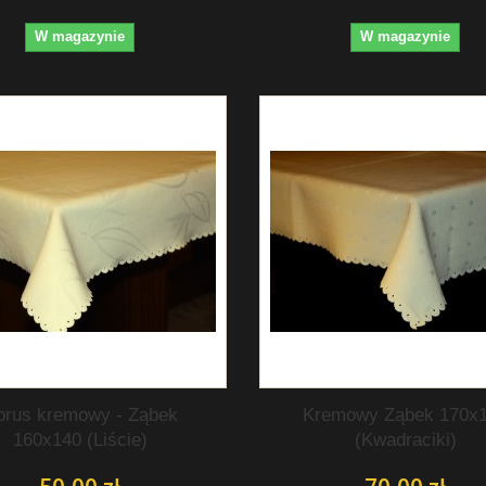
W magazynie
W magazynie
brus kremowy - Ząbek
Kremowy Ząbek 170x
160x140 (Liście)
(Kwadraciki)