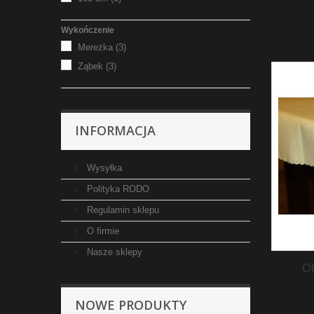
Wykończenie
Mereżka
(3)
Ząbek
(3)
INFORMACJA
Wysyłka
Polityka RODO
Regulamin sklepu
O firmie
Nasze sklepy
O
NOWE PRODUKTY