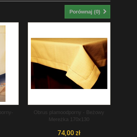
Porównaj (
0
)
orny-
Obrus plamoodporny - Beżowy
Mereżka 170x130
74,00 zł