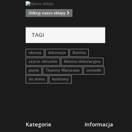
Odkryj nasze sklepy
TAGI
obrusy
dekoracje
tkanina
szycie obrusów
tkanina dekoracyjna
punta
Tkaniny Warszawa
serwetki
do domu
kostiumy
Kategorie
Informacja