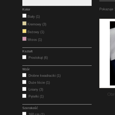
Pokazuje 
Kolor
Biały
(1)
Kremowy
(3)
Beżowy
(1)
Wrzos
(1)
Kształt
Prostokąt
(6)
Wzór
Drobne kwadraciki
(1)
Duże liście
(1)
Lniany
(3)
Obr
Pętelki
(1)
Szerokość
160 cm
(1)