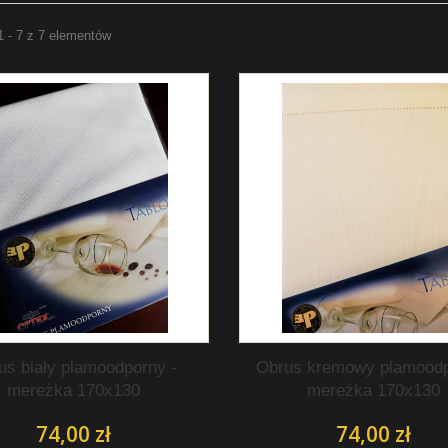
1 - 7 z 7 elementów
us biały plamoodporny -
Obrus kremowy plamoodp
mereżka 170x130
mereżka 170x130
74,00 zł
74,00 zł