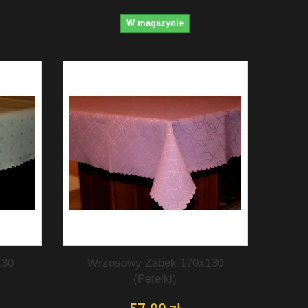
W magazynie
130
Wrzosowy Ząbek 170x130
(Pętelki)