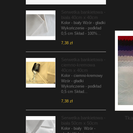
Serwetka bankietowa -
biała 40cm x 40cm
Kolor - biały Wzór - gładki
Wykończenie - podkład
0,5 cm Skład - 100%...
7,38 zł
Serwetka bankietowa -
ciemno-kremowa
40cm x 40cm
Kolor - ciemno-kremowy
Wzór - gładki
Wykończenie - podkład
0,5 cm Skład...
7,38 zł
Tka
Serwetka bankietowa -
biała 50cm x 50cm
Kolor - biały Wzór -