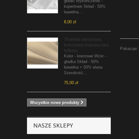
gładki Wykończenie -
kopertowe Skład - 50%
bawełna...
8,00 zł
Tkanina obrusowa
kremowa matowa bez
Pokazuje 
teflonu
Kolor - kremowe Wzór -
gładka Skład - 50%
bawełna + 50% elana
Szerokość...
75,00 zł
Wszystkie nowe produkty
NASZE SKLEPY