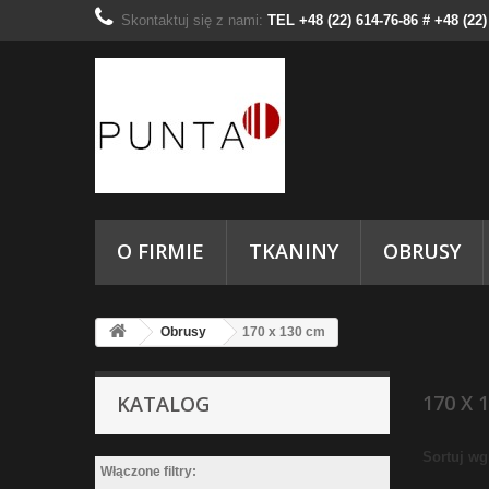
Skontaktuj się z nami:
TEL +48 (22) 614-76-86 # +48 (22
O FIRMIE
TKANINY
OBRUSY
Obrusy
170 x 130 cm
170 X 
KATALOG
Sortuj wg
Włączone filtry: