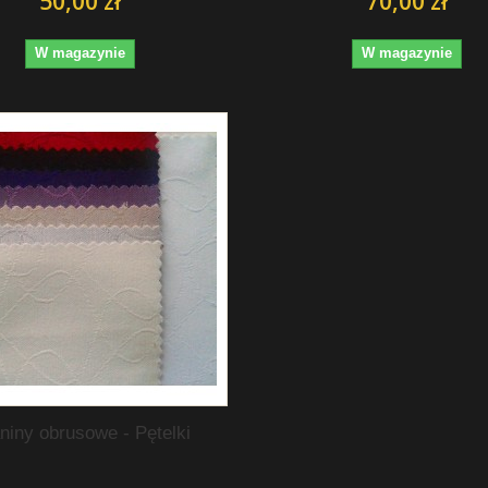
50,00 zł
70,00 zł
W magazynie
W magazynie
niny obrusowe - Pętelki