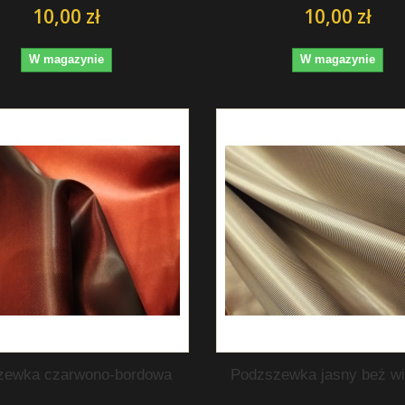
10,00 zł
10,00 zł
W magazynie
W magazynie
zewka czarwono-bordowa
Podzszewka jasny beż w