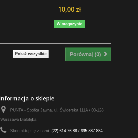
10,00 zł
W magazynie
Pokaż wszystkie
Porównaj (
0
)
Informacja o sklepie
PUNTA - Spółka Jawna, ul. Świderska 111A / 03-128
Warszawa Białołęka
Skontaktuj się z nami:
(22) 614-76-86 / 695-887-884