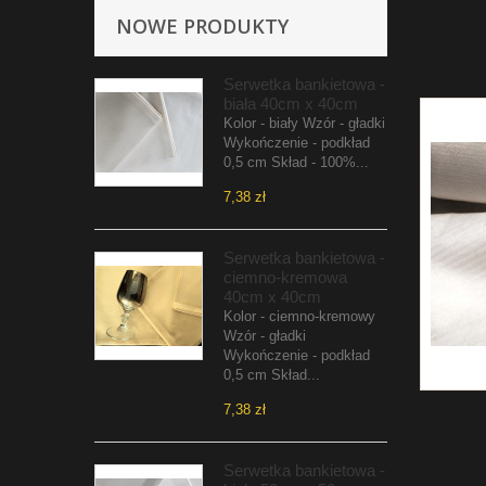
NOWE PRODUKTY
Serwetka bankietowa -
biała 40cm x 40cm
Kolor - biały Wzór - gładki
Wykończenie - podkład
0,5 cm Skład - 100%...
7,38 zł
Serwetka bankietowa -
ciemno-kremowa
40cm x 40cm
Kolor - ciemno-kremowy
Wzór - gładki
Wykończenie - podkład
0,5 cm Skład...
7,38 zł
Serwetka bankietowa -