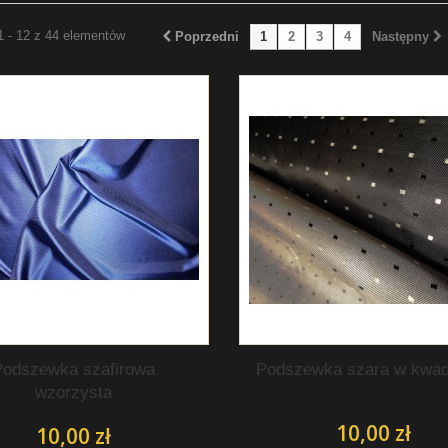
1 - 12 z 44 elementów
Poprzedni
1
2
3
4
Następny
Podszewka szafirowa
Podszewka szara w kwad
wzorzysta
10,00 zł
10,00 zł