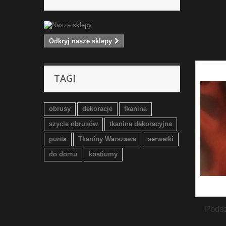
Odkryj nasze sklepy
TAGI
obrusy
dekoracje
tkanina
szycie obrusów
tkanina dekoracyjna
punta
Tkaniny Warszawa
serwetki
do domu
kostiumy
Pods