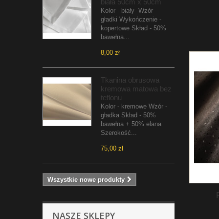
biała 50cm x 50cm
Kolor - biały Wzór -
gładki Wykończenie -
kopertowe Skład - 50%
bawełna...
8,00 zł
Tkanina obrusowa
kremowa matowa bez
teflonu
Kolor - kremowe Wzór -
gładka Skład - 50%
bawełna + 50% elana
Szerokość...
75,00 zł
Wszystkie nowe produkty
NASZE SKLEPY