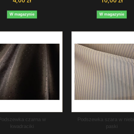
W magazynie
W magazynie
Podszewka czarna w
Podszewka szara w niebi
kwadraciki
paski