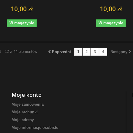
10,00 zł
10,00 zł
W magazynie
W magazynie
1 - 12 z 44 elementów
Poprzedni
1
2
3
4
Następny
Moje konto
Moje zamówienia
Moje rachunki
Moje adresy
Moje informacje osobiste