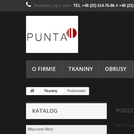
Skontaktuj się z nami:
TEL +48 (22) 614-76-86 # +48 (22
O FIRMIE
TKANINY
OBRUSY
Tkaniny
Podszewki
PODS
KATALOG
Sortuj wg
Włączone filtry: