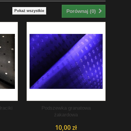
Pokaż wszystkie
Porównaj (
0
)
raciki
Podszewka granatowa
żakardowa
10,00 zł