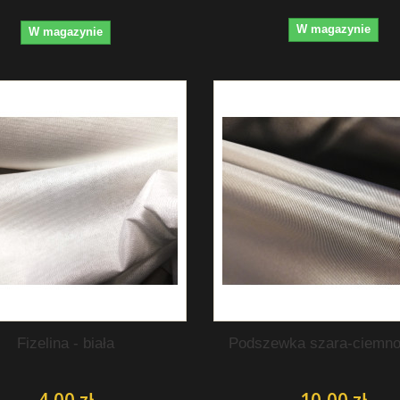
W magazynie
W magazynie
Fizelina - biała
Podszewka szara-ciemno
4,00 zł
10,00 zł