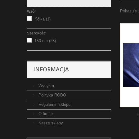
Pokazuje 
Wzór
Kółka
(1)
Szerokość
150 cm
(23)
INFORMACJA
Wysyłka
Polityka RODO
Regulamin sklepu
O firmie
Nasze sklepy