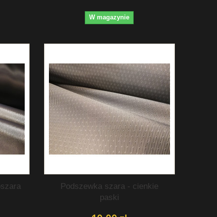
W magazynie
szara
Podszewka szara - cienkie
paski