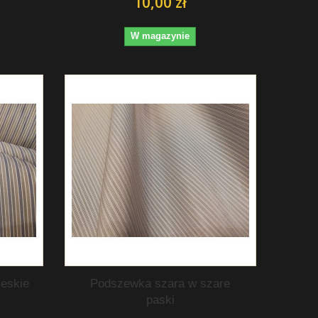
10,00 zł
W magazynie
eskie
Podszewka szara w szare
paski