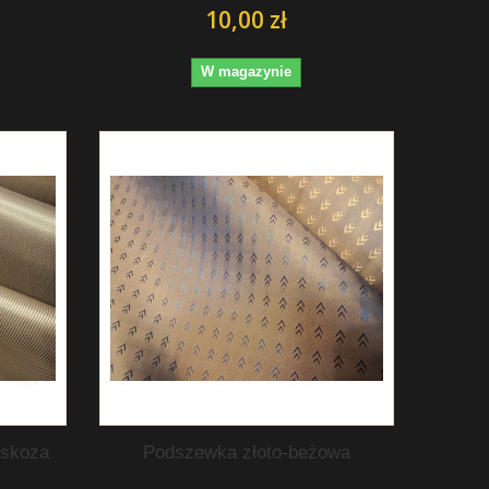
10,00 zł
W magazynie
iskoza
Podszewka złoto-beżowa