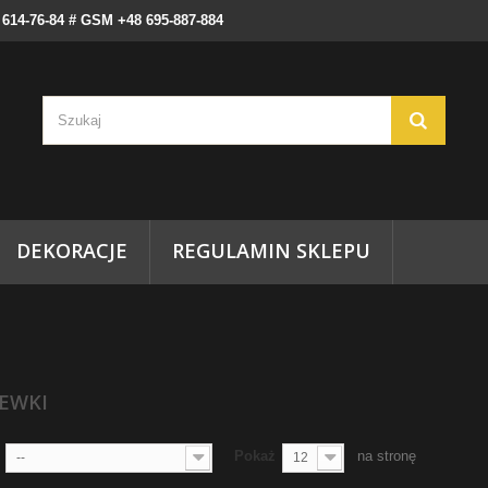
) 614-76-84 # GSM +48 695-887-884
DEKORACJE
REGULAMIN SKLEPU
ZEWKI
Pokaż
na stronę
--
12