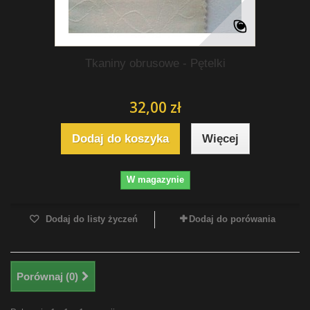
Tkaniny obrusowe - Pętelki
32,00 zł
Dodaj do koszyka
Więcej
W magazynie
Dodaj do listy życzeń
Dodaj do porówania
Porównaj (
0
)