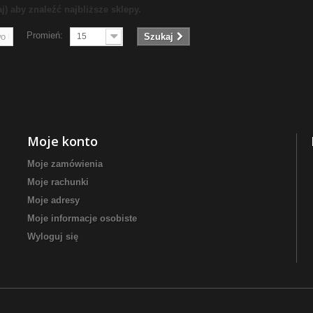
j) aby znaleźć najbliższe sklepy.
Promień:
15
Szukaj
Moje konto
Moje zamówienia
Moje rachunki
Moje adresy
Moje informacje osobiste
Wyloguj się