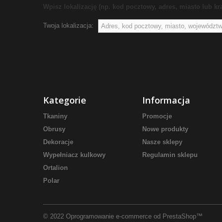
Wpisz lokalizację (np. kod pocztowy, adres, miasto lub kra
Twoja lokalizacja:
Kategorie
Informacja
Tkaniny
Promocje
Obrusy
Nowe produkty
Dekoracje
Nasze sklepy
Wypełniacz kulkowy
Regulamin sklepu
Ortalion
Polar
© 2022
Oprogramowanie e-commerce od PrestaShop™