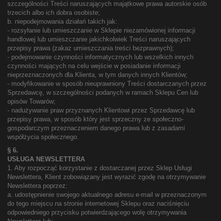
szczególności Treści naruszających majątkowe prawa autorskie osób
trzecich albo ich dobra osobiste;
b. niepodejmowania działań takich jak:
- rozsyłanie lub umieszczanie w Sklepie niezamówionej informacji
handlowej lub umieszczanie jakichkolwiek Treści naruszających
przepisy prawa (zakaz umieszczania treści bezprawnych);
- podejmowanie czynności informatycznych lub wszelkich innych
czynności mających na celu wejście w posiadanie informacji
nieprzeznaczonych dla Klienta, w tym danych innych Klientów;
- modyfikowanie w sposób nieuprawniony Treści dostarczanych przez
Sprzedawcę, w szczególności podanych w ramach Sklepu Cen lub
opisów Towarów;
- nadużywanie praw przyznanych Klientowi przez Sprzedawcę lub
przepisy prawa, w sposób który jest sprzeczny ze społeczno-
gospodarczym przeznaczeniem danego prawa lub z zasadami
współżycia społecznego.
§ 6.
USŁUGA NEWSLETTERA
1. Aby rozpocząć korzystanie z dostarczanej przez Sklep Usługi
Newslettera, Klient zobowiązany jest wyrazić zgodę na otrzymywanie
Newslettera poprzez:
a. udostępnienie swojego aktualnego adresu e-mail w przeznaczonym
do tego miejscu na stronie internetowej Sklepu oraz naciśnięciu
odpowiedniego przycisku potwierdzającego wolę otrzymywania