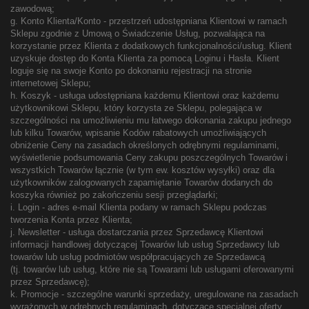
zawodową;
g. Konto Klienta/Konto - przestrzeń udostępniana Klientowi w ramach
Sklepu zgodnie z Umową o Świadczenie Usług, pozwalająca na
korzystanie przez Klienta z dodatkowych funkcjonalności/usług. Klient
uzyskuje dostęp do Konta Klienta za pomocą Loginu i Hasła. Klient
loguje się na swoje Konto po dokonaniu rejestracji na stronie
internetowej Sklepu;
h. Koszyk - usługa udostępniana każdemu Klientowi oraz każdemu
użytkownikowi Sklepu, który korzysta ze Sklepu, polegająca w
szczególności na umożliwieniu mu łatwego dokonania zakupu jednego
lub kilku Towarów, wpisanie Kodów rabatowych umożliwiających
obniżenie Ceny na zasadach określonych odrębnymi regulaminami,
wyświetlenie podsumowania Ceny zakupu poszczególnych Towarów i
wszystkich Towarów łącznie (w tym ew. kosztów wysyłki) oraz dla
użytkowników zalogowanych zapamiętanie Towarów dodanych do
koszyka również po zakończeniu sesji przeglądarki;
i. Login - adres e-mail Klienta podany w ramach Sklepu podczas
tworzenia Konta przez Klienta;
j. Newsletter - usługa dostarczania przez Sprzedawcę Klientowi
informacji handlowej dotyczącej Towarów lub usług Sprzedawcy lub
towarów lub usług podmiotów współpracujących ze Sprzedawcą
(tj. towarów lub usług, które nie są Towarami lub usługami oferowanymi
przez Sprzedawcę);
k. Promocje - szczególne warunki sprzedaży, uregulowane na zasadach
wyrażonych w odrębnych regulaminach, dotyczące specjalnej oferty