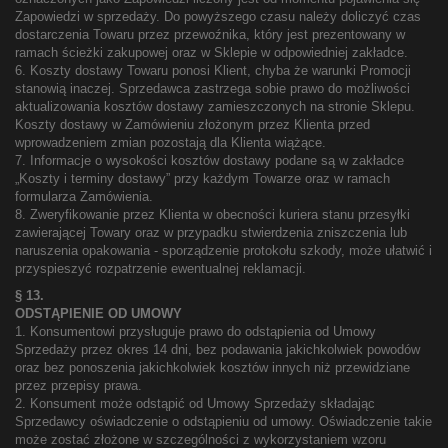
Zapowiedzi w sprzedaży. Do powyższego czasu należy doliczyć czas
dostarczenia Towaru przez przewoźnika, który jest prezentowany w
ramach ścieżki zakupowej oraz w Sklepie w odpowiedniej zakładce.
6. Koszty dostawy Towaru ponosi Klient, chyba że warunki Promocji
stanowią inaczej. Sprzedawca zastrzega sobie prawo do możliwości
aktualizowania kosztów dostawy zamieszczonych na stronie Sklepu.
Koszty dostawy w Zamówieniu złożonym przez Klienta przed
wprowadzeniem zmian pozostają dla Klienta wiążące.
7. Informacje o wysokości kosztów dostawy podane są w zakładce
„Koszty i terminy dostawy” przy każdym Towarze oraz w ramach
formularza Zamówienia.
8. Zweryfikowanie przez Klienta w obecności kuriera stanu przesyłki
zawierającej Towary oraz w przypadku stwierdzenia zniszczenia lub
naruszenia opakowania - sporządzenie protokołu szkody, może ułatwić i
przyspieszyć rozpatrzenie ewentualnej reklamacji.
§ 13.
ODSTĄPIENIE OD UMOWY
1. Konsumentowi przysługuje prawo do odstąpienia od Umowy
Sprzedaży przez okres 14 dni, bez podawania jakichkolwiek powodów
oraz bez ponoszenia jakichkolwiek kosztów innych niż przewidziane
przez przepisy prawa.
2. Konsument może odstąpić od Umowy Sprzedaży składając
Sprzedawcy oświadczenie o odstąpieniu od umowy. Oświadczenie takie
może zostać złożone w szczególności z wykorzystaniem wzoru