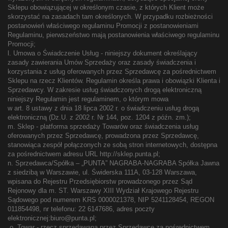
Sklepu obowiązującej w określonym czasie, z których Klient może
skorzystać na zasadach tam określonych. W przypadku rozbieżności
postanowień właściwego regulaminu Promocji z postanowieniami
Regulaminu, pierwszeństwo mają postanowienia właściwego regulaminu
Promocji;
l. Umowa o Świadczenie Usług - niniejszy dokument określający
zasady zawierania Umów Sprzedaży oraz zasady świadczenia i
korzystania z usług oferowanych przez Sprzedawcę za pośrednictwem
Sklepu na rzecz Klientów. Regulamin określa prawa i obowiązki Klienta i
Sprzedawcy. W zakresie usług świadczonych drogą elektroniczną
niniejszy Regulamin jest regulaminem, o którym mowa
w art. 8 ustawy z dnia 18 lipca 2002 r. o świadczeniu usług drogą
elektroniczną (Dz.U. z 2002 r. Nr 144, poz. 1204 z późn. zm.);
m. Sklep - platforma sprzedaży Towarów oraz świadczenia usług
oferowanych przez Sprzedawcę, prowadzona przez Sprzedawcę,
stanowiąca zespół połączonych ze sobą stron internetowych, dostępna
za pośrednictwem adresu URL http://sklep.punta.pl;
n. Sprzedawca/Spółka – „PUNTA” NAGRABA-NAGRABA Spółka Jawna
z siedzibą w Warszawie, ul. Świderska 111A, 03-128 Warszawa,
wpisana do Rejestru Przedsiębiorstw prowadzonego przez Sąd
Rejonowy dla m. ST. Warszawy XIII Wydział Krajowego Rejestru
Sądowego pod numerem KRS 0000021378, NIP 5241128454, REGON
011854498, nr telefonu: 22 6147686, adres poczty
elektronicznej:biuro@punta.pl;
o. Towar - rzecz sprzedawana przez Sprzedawcę za pośrednictwem