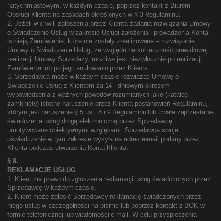
natychmiastowym, w każdym czasie, poprzez kontakt z Biurem
Obsługi Klienta na zasadach określonych w § 3 Regulaminu.
2. Jeżeli w chwili zgłoszenia przez Klienta żądania rozwiązania Umowy
o Świadczenie Usług w zakresie Usługi założenia i prowadzenia Konta
istnieją Zamówienia, które nie zostały zrealizowane – rozwiązanie
Umowy o Świadczenie Usług, ze względu na konieczność prawidłowej
realizacji Umowy Sprzedaży, możliwe jest niezwłocznie po realizacji
Zamówienia lub po jego anulowaniu przez Klienta.
3. Sprzedawca może w każdym czasie rozwiązać Umowę o
Świadczenie Usług z Klientem za 14 - dniowym okresem
wypowiedzenia z ważnych powodów rozumianych jako (katalog
zamknięty) istotne naruszenie przez Klienta postanowień Regulaminu,
którym jest naruszenie § 5 ust. 8 i 9 Regulaminu lub trwałe zaprzestanie
świadczenia usług drogą elektroniczną przez Sprzedawcę
umotywowane obiektywnymi względami. Sprzedawca swoje
oświadczenie w tym zakresie wysyła na adres e-mail podany przez
Klienta podczas utworzenia Konta Klienta.
§ 8.
REKLAMACJE USŁUG
1. Klient ma prawo do zgłoszenia reklamacji usług świadczonych przez
Sprzedawcę w każdym czasie.
2. Klient może zgłosić Sprzedawcy reklamację świadczonych przez
niego usług w szczególności na piśmie lub poprzez kontakt z BOK w
formie telefonicznej lub wiadomości e-mail. W celu przyspieszenia