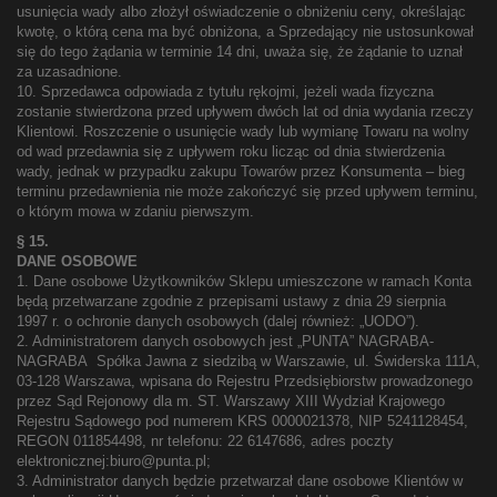
usunięcia wady albo złożył oświadczenie o obniżeniu ceny, określając
kwotę, o którą cena ma być obniżona, a Sprzedający nie ustosunkował
się do tego żądania w terminie 14 dni, uważa się, że żądanie to uznał
za uzasadnione.
10. Sprzedawca odpowiada z tytułu rękojmi, jeżeli wada fizyczna
zostanie stwierdzona przed upływem dwóch lat od dnia wydania rzeczy
Klientowi. Roszczenie o usunięcie wady lub wymianę Towaru na wolny
od wad przedawnia się z upływem roku licząc od dnia stwierdzenia
wady, jednak w przypadku zakupu Towarów przez Konsumenta – bieg
terminu przedawnienia nie może zakończyć się przed upływem terminu,
o którym mowa w zdaniu pierwszym.
§ 15.
DANE OSOBOWE
1. Dane osobowe Użytkowników Sklepu umieszczone w ramach Konta
będą przetwarzane zgodnie z przepisami ustawy z dnia 29 sierpnia
1997 r. o ochronie danych osobowych (dalej również: „UODO”).
2. Administratorem danych osobowych jest „PUNTA” NAGRABA-
NAGRABA Spółka Jawna z siedzibą w Warszawie, ul. Świderska 111A,
03-128 Warszawa, wpisana do Rejestru Przedsiębiorstw prowadzonego
przez Sąd Rejonowy dla m. ST. Warszawy XIII Wydział Krajowego
Rejestru Sądowego pod numerem KRS 0000021378, NIP 5241128454,
REGON 011854498, nr telefonu: 22 6147686, adres poczty
elektronicznej:biuro@punta.pl;
3. Administrator danych będzie przetwarzał dane osobowe Klientów w