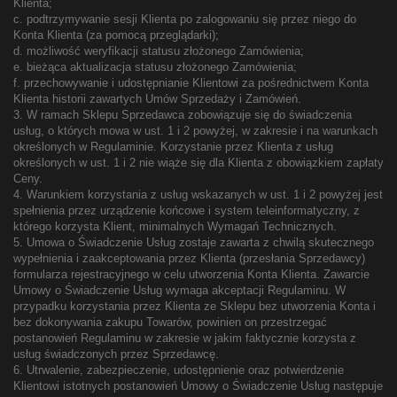
Klienta;
c. podtrzymywanie sesji Klienta po zalogowaniu się przez niego do
Konta Klienta (za pomocą przeglądarki);
d. możliwość weryfikacji statusu złożonego Zamówienia;
e. bieżąca aktualizacja statusu złożonego Zamówienia;
f. przechowywanie i udostępnianie Klientowi za pośrednictwem Konta
Klienta historii zawartych Umów Sprzedaży i Zamówień.
3. W ramach Sklepu Sprzedawca zobowiązuje się do świadczenia
usług, o których mowa w ust. 1 i 2 powyżej, w zakresie i na warunkach
określonych w Regulaminie. Korzystanie przez Klienta z usług
określonych w ust. 1 i 2 nie wiąże się dla Klienta z obowiązkiem zapłaty
Ceny.
4. Warunkiem korzystania z usług wskazanych w ust. 1 i 2 powyżej jest
spełnienia przez urządzenie końcowe i system teleinformatyczny, z
którego korzysta Klient, minimalnych Wymagań Technicznych.
5. Umowa o Świadczenie Usług zostaje zawarta z chwilą skutecznego
wypełnienia i zaakceptowania przez Klienta (przesłania Sprzedawcy)
formularza rejestracyjnego w celu utworzenia Konta Klienta. Zawarcie
Umowy o Świadczenie Usług wymaga akceptacji Regulaminu. W
przypadku korzystania przez Klienta ze Sklepu bez utworzenia Konta i
bez dokonywania zakupu Towarów, powinien on przestrzegać
postanowień Regulaminu w zakresie w jakim faktycznie korzysta z
usług świadczonych przez Sprzedawcę.
6. Utrwalenie, zabezpieczenie, udostępnienie oraz potwierdzenie
Klientowi istotnych postanowień Umowy o Świadczenie Usług następuje