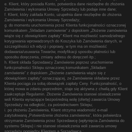
e. Klient, który posiada Konto, potwierdza dane niezbędne do złożenia
Zamówienia i wykonania Umowy Sprzedaży lub podaje inne dane;
f. Klient, który zakłada Konto, uzupełnia dane niezbędne do złożenia
Zamówienia i wykonania Umowy Sprzedaży;
g. do momentu uruchomienia przez Klienta funkcjonalności oznaczonej
komunikatem „Składam zamówienie” z dopiskiem „Złożenie zamówienia
wiąże się z obowiązkiem zapłaty” Klient ma możliwość samodzielnego
korygowania wprowadzonych do Koszyka lub Zamówienia danych, w
szczególności ich edycji i poprawy, w tym ma on możliwość
dodawania/usuwania Towarów, modyfikacji sposobu płatności lub
sposobu doręczenia, zmiany adresu do doręczeń itp.;
h. Klient składa Sprzedawcy Zamówienie poprzez uruchomienie
funkcjonalności Sklepu oznaczonej komunikatem „Składam
zamówienie” z dopiskiem „Złożenie zamówienia wiąże się z
obowiązkiem zapłaty” oznaczającej, ze Zamówienie składane przez
Klienta pociąga za sobą obowiązek zapłaty Ceny. Funkcjonalność, o
której mowa w zdaniu poprzednim, staje się aktywna z chwilą gdy Klient
zaakceptuje Regulamin. Złożenie Zamówienia stanowi oświadczenie
woli Klienta wyrażające bezpośrednią wolę (ofertę) zawarcia Umowy
Sprzedaży na odległość, za pośrednictwem Sklepu;
i. po złożeniu Zamówienia, Klient otrzyma wiadomość e-mail
zatytułowaną „Potwierdzenie złożenia zamówienia”, która potwierdza
otrzymanie Zamówienia przez Sprzedawcę (wpłynięcia Zamówienia do
systemu Sklepu) i nie stanowi oświadczenia woli zawarcia umowy
sprzedaży pomiędzy Klientem a Sprzedawcą ;