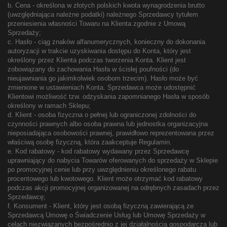
b. Cena - określona w złotych polskich kwota wynagrodzenia brutto
(uwzględniająca należne podatki) należnego Sprzedawcy tytułem
przeniesienia własności Towaru na Klienta zgodnie z Umową
Sprzedaży;
c. Hasło - ciąg znaków alfanumerycznych, konieczny do dokonania
autoryzacji w trakcie uzyskiwania dostępu do Konta, który jest
określony przez Klienta podczas tworzenia Konta. Klient jest
zobowiązany do zachowania Hasła w ścisłej poufności (do
nieujawniania go jakimkolwiek osobom trzecim). Hasło może być
zmienione w ustawieniach Konta. Sprzedawca może udostępnić
Klientowi możliwość tzw. odzyskania zapomnianego Hasła w sposób
określony w ramach Sklepu;
d. Klient - osoba fizyczna o pełnej lub ograniczonej zdolności do
czynności prawnych albo osoba prawna lub jednostka organizacyjna
nieposiadająca osobowości prawnej, prawidłowo reprezentowana przez
właściwą osobę fizyczną, która zaakceptuje Regulamin.
e. Kod rabatowy - kod rabatowy wydawany przez Sprzedawcę
uprawniający do nabycia Towarów oferowanych do sprzedaży w Sklepie
po promocyjnej cenie lub przy uwzględnieniu określonego rabatu
procentowego lub kwotowego. Klient może otrzymać kod rabatowy
podczas akcji promocyjnej organizowanej na odrębnych zasadach przez
Sprzedawcę;
f. Konsument - Klient, który jest osobą fizyczną zawierającą ze
Sprzedawcą Umowę o Świadczenie Usług lub Umowę Sprzedaży w
celach niezwiązanych bezpośrednio z jej działalnością gospodarczą lub