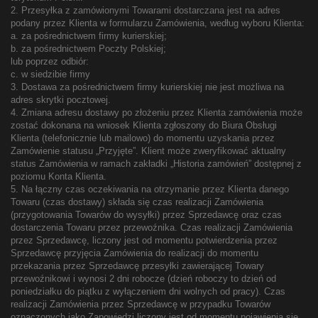
2. Przesyłka z zamówionymi Towarami dostarczana jest na adres
podany przez Klienta w formularzu Zamówienia, według wyboru Klienta:
a. za pośrednictwem firmy kurierskiej;
b. za pośrednictwem Poczty Polskiej;
lub poprzez odbiór:
c. w siedzibie firmy
3. Dostawa za pośrednictwem firmy kurierskiej nie jest możliwa na
adres skrytki pocztowej.
4. Zmiana adresu dostawy po złożeniu przez Klienta zamówienia może
zostać dokonana na wniosek Klienta zgłoszony do Biura Obsługi
Klienta (telefonicznie lub mailowo) do momentu uzyskania przez
Zamówienie statusu „Przyjęte”. Klient może zweryfikować aktualny
status Zamówienia w ramach zakładki „Historia zamówień” dostępnej z
poziomu Konta Klienta.
5. Na łączny czas oczekiwania na otrzymanie przez Klienta danego
Towaru (czas dostawy) składa się czas realizacji Zamówienia
(przygotowania Towarów do wysyłki) przez Sprzedawcę oraz czas
dostarczenia Towaru przez przewoźnika. Czas realizacji Zamówienia
przez Sprzedawcę, liczony jest od momentu potwierdzenia przez
Sprzedawcę przyjęcia Zamówienia do realizacji do momentu
przekazania przez Sprzedawcę przesyłki zawierającej Towary
przewoźnikowi i wynosi 2 dni robocze (dzień roboczy to dzień od
poniedziałku do piątku z wyłączeniem dni wolnych od pracy). Czas
realizacji Zamówienia przez Sprzedawcę w przypadku Towarów
oznaczonych jako Zapowiedzi liczony jest od momentu pojawienia się