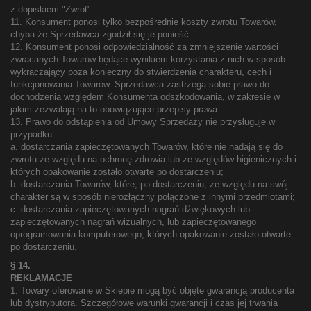
z dopiskiem "Zwrot" .
11. Konsument ponosi tylko bezpośrednie koszty zwrotu Towarów,
chyba że Sprzedawca zgodził się je ponieść.
12. Konsument ponosi odpowiedzialność za zmniejszenie wartości
zwracanych Towarów będące wynikiem korzystania z nich w sposób
wykraczający poza konieczny do stwierdzenia charakteru, cech i
funkcjonowania Towarów. Sprzedawca zastrzega sobie prawo do
dochodzenia względem Konsumenta odszkodowania, w zakresie w
jakim zezwalają na to obowiązujące przepisy prawa.
13. Prawo do odstąpienia od Umowy Sprzedaży nie przysługuje w
przypadku:
a. dostarczania zapieczętowanych Towarów, które nie nadają się do
zwrotu ze względu na ochronę zdrowia lub ze względów higienicznych i
których opakowanie zostało otwarte po dostarczeniu;
b. dostarczania Towarów, które, po dostarczeniu, ze względu na swój
charakter są w sposób nierozłączny połączone z innymi przedmiotami;
c. dostarczania zapieczętowanych nagrań dźwiękowych lub
zapieczętowanych nagrań wizualnych, lub zapieczętowanego
oprogramowania komputerowego, których opakowanie zostało otwarte
po dostarczeniu.
§ 14.
REKLAMACJE
1. Towary oferowane w Sklepie mogą być objęte gwarancją producenta
lub dystrybutora. Szczegółowe warunki gwarancji i czas jej trwania