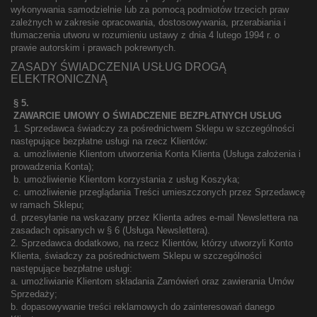
wykonywania samodzielnie lub za pomocą podmiotów trzecich praw
zależnych w zakresie opracowania, dostosowywania, przerabiania i
tłumaczenia utworu w rozumieniu ustawy z dnia 4 lutego 1994 r. o
prawie autorskim i prawach pokrewnych.
ZASADY ŚWIADCZENIA USŁUG DROGĄ
ELEKTRONICZNĄ
§ 5.
ZAWARCIE UMOWY O ŚWIADCZENIE BEZPŁATNYCH USŁUG
1. Sprzedawca świadczy za pośrednictwem Sklepu w szczególności
następujące bezpłatne usługi na rzecz Klientów:
a. umożliwienie Klientom utworzenia Konta Klienta (Usługa założenia i
prowadzenia Konta);
b. umożliwienie Klientom korzystania z usług Koszyka;
c. umożliwienie przeglądania Treści umieszczonych przez Sprzedawcę
w ramach Sklepu;
d. przesyłanie na wskazany przez Klienta adres e-mail Newslettera na
zasadach opisanych w § 6 (Usługa Newslettera).
2. Sprzedawca dodatkowo, na rzecz Klientów, którzy utworzyli Konto
Klienta, świadczy za pośrednictwem Sklepu w szczególności
następujące bezpłatne usługi:
a. umożliwianie Klientom składania Zamówień oraz zawierania Umów
Sprzedaży;
b. dopasowywanie treści reklamowych do zainteresowań danego