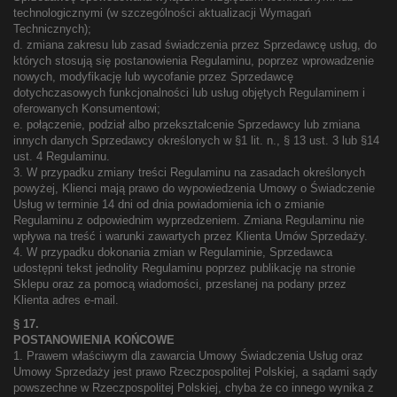
technologicznymi (w szczególności aktualizacji Wymagań
Technicznych);
d. zmiana zakresu lub zasad świadczenia przez Sprzedawcę usług, do
których stosują się postanowienia Regulaminu, poprzez wprowadzenie
nowych, modyfikację lub wycofanie przez Sprzedawcę
dotychczasowych funkcjonalności lub usług objętych Regulaminem i
oferowanych Konsumentowi;
e. połączenie, podział albo przekształcenie Sprzedawcy lub zmiana
innych danych Sprzedawcy określonych w §1 lit. n., § 13 ust. 3 lub §14
ust. 4 Regulaminu.
3. W przypadku zmiany treści Regulaminu na zasadach określonych
powyżej, Klienci mają prawo do wypowiedzenia Umowy o Świadczenie
Usług w terminie 14 dni od dnia powiadomienia ich o zmianie
Regulaminu z odpowiednim wyprzedzeniem. Zmiana Regulaminu nie
wpływa na treść i warunki zawartych przez Klienta Umów Sprzedaży.
4. W przypadku dokonania zmian w Regulaminie, Sprzedawca
udostępni tekst jednolity Regulaminu poprzez publikację na stronie
Sklepu oraz za pomocą wiadomości, przesłanej na podany przez
Klienta adres e-mail.
§ 17.
POSTANOWIENIA KOŃCOWE
1. Prawem właściwym dla zawarcia Umowy Świadczenia Usług oraz
Umowy Sprzedaży jest prawo Rzeczpospolitej Polskiej, a sądami sądy
powszechne w Rzeczpospolitej Polskiej, chyba że co innego wynika z