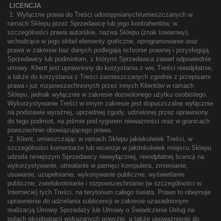
LICENCJA
1. Wyłączne prawa do Treści udostępnianych/umieszczanych w
ramach Sklepu przez Sprzedawcę lub jego kontrahentów, w
szczególności prawa autorskie, nazwa Sklepu (znak towarowy),
wchodzące w jego skład elementy graficzne, oprogramowanie oraz
prawa w zakresie baz danych podlegają ochronie prawnej i przysługują
Sprzedawcy lub podmiotom, z którymi Sprzedawca zawarł odpowiednie
umowy. Klient jest uprawniony do korzystania z ww. Treści nieodpłatnie,
a także do korzystania z Treści zamieszczanych zgodnie z przepisami
prawa i już rozpowszechnionych przez innych Klientów w ramach
Sklepu, jednak wyłącznie w zakresie dozwolonego użytku osobistego.
Wykorzystywanie Treści w innym zakresie jest dopuszczalne wyłącznie
na podstawie wyraźnej, uprzedniej zgody, udzielonej przez uprawniony
do tego podmiot, na piśmie pod rygorem nieważności oraz w granicach
powszechnie obowiązującego prawa.
2. Klient, umieszczając w ramach Sklepu jakiekolwiek Treści, w
szczególności komentarze lub recenzje w jakimkolwiek miejscu Sklepu
udziela niniejszym Sprzedawcy niewyłącznej, nieodpłatnej licencji na
wykorzystywanie, utrwalanie w pamięci komputera, zmienianie,
usuwanie, uzupełnianie, wykonywanie publiczne, wyświetlanie
publiczne, zwielokrotnianie i rozpowszechnianie (w szczególności w
Internecie) tych Treści, na terytorium całego świata. Prawo to obejmuje
uprawnienie do udzielania sublicencji w zakresie uzasadnionym
realizacją Umowy Sprzedaży lub Umowy o Świadczenie Usług na
polach eksploatacji wskazanych powyżej, a także upoważnienie do