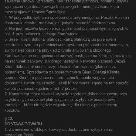
zawarcia Umowy Sprzedaży. Nieuiszczenie płatności, pomimo upływu
wyznaczonego dodatkowego 5 dniowego terminu, jest warunkiem
rozwiązującym Umowę Sprzedaży.
4. W przypadku wybrania sposobu dostawy innego niż Poczta Polska i
dostawa kurierska, możliwa jest jedynie płatność elektroniczna.
5. Nie jest możliwe łączenie różnych metod płatności wymienionych w
ust. 1 przy opłaceniu jednego Zamówienia.
6. Jeżeli Klient dokonał płatności kartą płatniczą lub przelewem
elektronicznym, za pośrednictwem systemu płatności elektronicznych,
zwrot należności (na przykład z tytułu anulowania złożonego
Zamówienia lub odstąpienia od umowy) następuje na kartę płatniczą lub
na rachunek bankowy, z którego nastąpiła pierwotna płatność. Jeżeli
Klient dokonał płatności przy odbiorze Zamówienia (płatność za
pobraniem), Sprzedawca za pośrednictwem Biura Obsługi Klienta
poprosi Klienta o podanie numeru rachunku bankowego w celu
dokonania zwrotu należności, jeżeli Klient wyrazi zgodę na ten sposób
zwrotu płatności, zgodnie z ust. 7 poniżej.
7. Konsument może również wyrazić zgodę na dokonanie zwrotu przy
użyciu innych środków płatniczych, niż użytych w początkowej
transakcji, które nie będzie wiązało się dla niego z poniesieniem
kosztów.
§ 12.
DOSTAWA TOWARU
1. Zamówione w Sklepie Towary są dostarczane wyłącznie na
terytorium Polski.