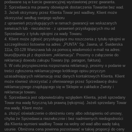
podawane są w karcie gwarancyjnej wystawionej przez gwaranta.
2. Sprzedawca ma prawny obowiązek dostarczenia Towarów bez wad.
3. Jeżeli otrzymany przez Klienta Towar jest wadliwy, Klient może
skorzystać według swojego wyboru
z uprawnień przysługujących w ramach gwarancji we wskazanych
serwisach lub - niezależnie - z uprawnień przysługujących mu od
Sprzedawcy z tytułu rękojmi za wady Towaru.
4. Klient może zgłosić przysługujące mu roszczenia z tytułu rękojmi w
szczególności listownie na adres: „PUNTA” Sp. Jawna, ul. Świderska
111a, 03-128 Warszawa lub za pomocą wiadomości e-mail na adres:
biuro@punta.pl z dopiskiem „reklamacja”. Prosimy o załączenie do
reklamacji dowodu zakupu Towaru (np. paragon, faktura).
5. W celu przyspieszenia rozpoznania reklamacji, prosimy o podanie w
treści zgłoszenia reklamacyjnego krótkiego opisu przyczyn
uzasadniających reklamację oraz danych kontaktowych Klienta. Klient
może również skorzystać z oferowanego przez Sprzedawcę druku
reklamacyjnego znajdującego się w Sklepie w zakładce Zwroty i
reklamacje towaru.
6. Sprzedawca jest odpowiedzialny względem Klienta, jeżeli sprzedany
Towar ma wadę fizyczną lub prawną (rękojmia). Jeżeli sprzedany Towar
ma wadę, Klient może:
a. złożyć oświadczenie o obniżeniu ceny albo odstąpieniu od umowy,
chyba że Sprzedawca niezwłocznie i bez nadmiernych niedogodności
dla Klienta wymieni wadliwy Towar na wolny od wad albo wadę taką
usunie. Obniżona cena powinna pozostawać w takiej proporcji do ceny