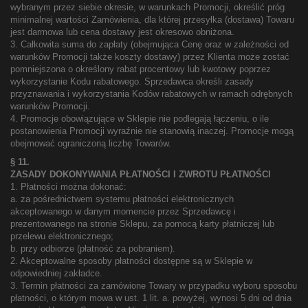
wybranym przez siebie okresie, w warunkach Promocji, określić próg
minimalnej wartości Zamówienia, dla której przesyłka (dostawa) Towaru
jest darmowa lub cena dostawy jest okresowo obniżona.
3. Całkowita suma do zapłaty (obejmująca Cenę oraz w zależności od
warunków Promocji także koszty dostawy) przez Klienta może zostać
pomniejszona o określony rabat procentowy lub kwotowy poprzez
wykorzystanie Kodu rabatowego. Sprzedawca określi zasady
przyznawania i wykorzystania Kodów rabatowych w ramach odrębnych
warunków Promocji.
4. Promocje obowiązujące w Sklepie nie podlegają łączeniu, o ile
postanowienia Promocji wyraźnie nie stanowią inaczej. Promocje mogą
obejmować ograniczoną liczbę Towarów.
§ 11.
ZASADY DOKONYWANIA PŁATNOŚCI I ZWROTU PŁATNOŚCI
1. Płatności można dokonać:
a. za pośrednictwem systemu płatności elektronicznych
akceptowanego w danym momencie przez Sprzedawcę i
prezentowanego na stronie Sklepu, za pomocą karty płatniczej lub
przelewu elektronicznego;
b. przy odbiorze (płatność za pobraniem).
2. Akceptowalne sposoby płatności dostępne są w Sklepie w
odpowiedniej zakładce.
3. Termin płatności za zamówione Towary w przypadku wyboru sposobu
płatności, o którym mowa w ust. 1 lit. a. powyżej, wynosi 5 dni od dnia