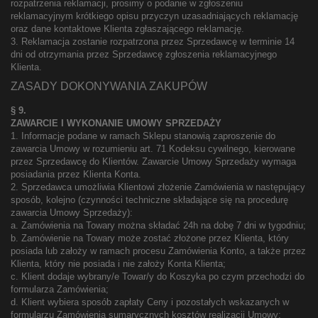
rozpatrzenia reklamacji, prosimy o podanie w zgłoszeniu
reklamacyjnym krótkiego opisu przyczyn uzasadniających reklamację
oraz dane kontaktowe Klienta zgłaszającego reklamację.
3. Reklamacja zostanie rozpatrzona przez Sprzedawcę w terminie 14
dni od otrzymania przez Sprzedawcę zgłoszenia reklamacyjnego
Klienta.
ZASADY DOKONYWANIA ZAKUPÓW
§ 9.
ZAWARCIE I WYKONANIE UMOWY SPRZEDAŻY
1. Informacje podane w ramach Sklepu stanowią zaproszenie do
zawarcia Umowy w rozumieniu art. 71 Kodeksu cywilnego, kierowane
przez Sprzedawcę do Klientów. Zawarcie Umowy Sprzedaży wymaga
posiadania przez Klienta Konta.
2. Sprzedawca umożliwia Klientowi złożenie Zamówienia w następujący
sposób, kolejno (czynności techniczne składające się na procedurę
zawarcia Umowy Sprzedaży):
a. Zamówienia na Towary można składać 24h na dobę 7 dni w tygodniu;
b. Zamówienie na Towary może zostać złożone przez Klienta, który
posiada lub założy w ramach procesu Zamówienia Konto, a także przez
Klienta, który nie posiada i nie założy Konta Klienta;
c. Klient dodaje wybrany/e Towar/y do Koszyka po czym przechodzi do
formularza Zamówienia;
d. Klient wybiera sposób zapłaty Ceny i pozostałych wskazanych w
formularzu Zamówienia sumarycznych kosztów realizacji Umowy;