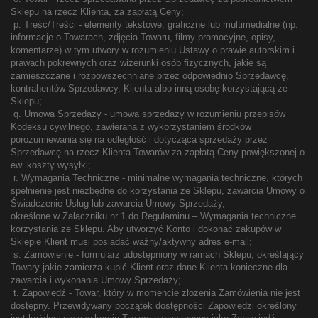
Sklepu na rzecz Klienta, za zapłatą Ceny;
p. Treść/Treści - elementy tekstowe, graficzne lub multimedialne (np.
informacje o Towarach, zdjęcia Towaru, filmy promocyjne, opisy,
komentarze) w tym utwory w rozumieniu Ustawy o prawie autorskim i
prawach pokrewnych oraz wizerunki osób fizycznych, jakie są
zamieszczane i rozpowszechniane przez odpowiednio Sprzedawcę,
kontrahentów Sprzedawcy, Klienta albo inną osobę korzystającą ze
Sklepu;
q. Umowa Sprzedaży - umowa sprzedaży w rozumieniu przepisów
Kodeksu cywilnego, zawierana z wykorzystaniem środków
porozumiewania się na odległość i dotycząca sprzedaży przez
Sprzedawcę na rzecz Klienta Towarów za zapłatą Ceny powiększonej o
ew. koszty wysyłki;
r. Wymagania Techniczne - minimalne wymagania techniczne, których
spełnienie jest niezbędne do korzystania ze Sklepu, zawarcia Umowy o
Świadczenie Usług lub zawarcia Umowy Sprzedaży,
określone w Załączniku nr 1 do Regulaminu – Wymagania techniczne
korzystania ze Sklepu. Aby utworzyć Konto i dokonać zakupów w
Sklepie Klient musi posiadać ważny/aktywny adres e-mail;
s. Zamówienie - formularz udostępniony w ramach Sklepu, określający
Towary jakie zamierza kupić Klient oraz dane Klienta konieczne dla
zawarcia i wykonania Umowy Sprzedaży;
t. Zapowiedź - Towar, który w momencie złożenia Zamówienia nie jest
dostępny. Przewidywany początek dostępności Zapowiedzi określony