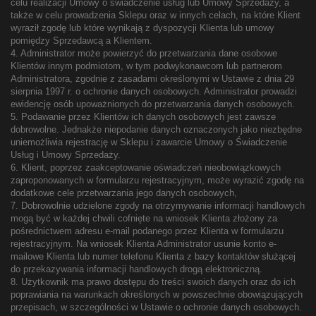
celu realizacji Umowy o świadczenie usług lub Umowy Sprzedaży, a
także w celu prowadzenia Sklepu oraz w innych celach, na które Klient
wyraził zgodę lub które wynikają z dyspozycji Klienta lub umowy
pomiędzy Sprzedawcą a Klientem.
4. Administrator może powierzyć do przetwarzania dane osobowe
Klientów innym podmiotom, w tym podwykonawcom lub partnerom
Administratora, zgodnie z zasadami określonymi w Ustawie z dnia 29
sierpnia 1997 r. o ochronie danych osobowych. Administrator prowadzi
ewidencję osób upoważnionych do przetwarzania danych osobowych.
5. Podawanie przez Klientów ich danych osobowych jest zawsze
dobrowolne. Jednakże niepodanie danych oznaczonych jako niezbędne
uniemożliwia rejestrację w Sklepu i zawarcie Umowy o Świadczenie
Usług i Umowy Sprzedaży.
6. Klient, poprzez zaakceptowanie oświadczeń nieobowiązkowych
zaproponowanych w formularzu rejestracyjnym, może wyrazić zgodę na
dodatkowe cele przetwarzania jego danych osobowych,
7. Dobrowolnie udzielone zgody na otrzymywanie informacji handlowych
mogą być w każdej chwili cofnięte na wniosek Klienta złożony za
pośrednictwem adresu e-mail podanego przez Klienta w formularzu
rejestracyjnym. Na wniosek Klienta Administrator usunie konto e-
mailowe Klienta lub numer telefonu Klienta z bazy kontaktów służącej
do przekazywania informacji handlowych drogą elektroniczną.
8. Użytkownik ma prawo dostępu do treści swoich danych oraz do ich
poprawiania na warunkach określonych w powszechnie obowiązujących
przepisach, w szczególności w Ustawie o ochronie danych osobowych.