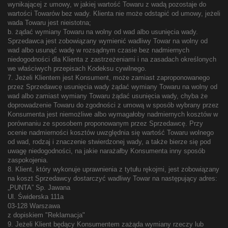
wynikającej z umowy, w jakiej wartość Towaru z wadą pozostaje do
wartości Towarów bez wady. Klienta nie może odstąpić od umowy, jeżeli
wada Towaru jest nieistotna;
b. żądać wymiany Towaru na wolny od wad albo usunięcia wady.
Sprzedawca jest zobowiązany wymienić wadliwy Towar na wolny od
wad albo usunąć wadę w rozsądnym czasie bez nadmiernych
niedogodności dla Klienta z zastrzeżeniami i na zasadach określonych
we właściwych przepisach Kodeksu cywilnego.
7. Jeżeli Klientem jest Konsument, może zamiast zaproponowanego
przez Sprzedawcę usunięcia wady żądać wymiany Towaru na wolny od
wad albo zamiast wymiany Towaru żądać usunięcia wady, chyba że
doprowadzenie Towaru do zgodności z umową w sposób wybrany przez
Konsumenta jest niemożliwe albo wymagałoby nadmiernych kosztów w
porównaniu ze sposobem proponowanym przez Sprzedawcę. Przy
ocenie nadmierności kosztów uwzględnia się wartość Towaru wolnego
od wad, rodzaj i znaczenie stwierdzonej wady, a także bierze się pod
uwagę niedogodności, na jakie narażałby Konsumenta inny sposób
zaspokojenia.
8. Klient, który wykonuje uprawnienia z tytułu rękojmi, jest zobowiązany
na koszt Sprzedawcy dostarczyć wadliwy Towar na następujący adres:
„PUNTA” Sp. Jawana
Ul. Świderska 111a
03-128 Warszawa
z dopiskiem "Reklamacja"
9. Jeżeli Klient będący Konsumentem zażąda wymiany rzeczy lub