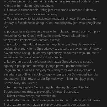
w drodze wiadomości e-mail przesłanej na adres e-mail podany przez
Klienta w formularzu rejestracyjnym.
7. Umowa o Świadczenie Usług jest zawierana w ramach Sklepu w
języku polskim, na czas nieoznaczony.
8. W celu zapewnienia prawidłowej realizacji Umowy Sprzedaży lub
Umowy o Świadczenie Usług, Klient zobowiązany jest w szczególności
do:
a. podawania w Zamówieniu oraz w formularzach rejestracyjnych przy
tworzeniu Konta Klienta wyłącznie prawdziwych, aktualnych i
wszystkich koniecznych danych Klienta;
b. niezwłocznego aktualizowania danych, w tym danych osobowych,
podanych przez Klienta Sprzedawcy w związku z zawarciem Umowy o
Świadczenie Usług lub Umowy Sprzedaży, w zakresie w jakim jest to
konieczne dla prawidłowego ich wykonania;
c. korzystania z usług oferowanych przez Sprzedawcę w sposób
zgodny z przepisami obowiązującego prawa, postanowieniami
Regulaminu, a także z przyjętymi w danym zakresie zwyczajami i
zasadami współżycia społecznego w tym w sposób nieuciążliwy dla
pozostałych Klientów oraz dla Sprzedawcy i niezakłócający pracy
Sprzedawcy lub Sklepu;
d. terminowej zapłaty Ceny i innych ustalonych przez Klienta i
Sprzedawcę kosztów w przypadku Umowy Sprzedaży.
9. Klient zobowiązany jest również do:
a. niedostarczania i nieprzekazywania w ramach Sklepu jakichkolwiek
Treści zabronionych przez przepisy obowiązującego prawa, w