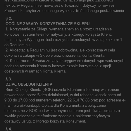
jest każdorazowo w karcie Towaru oznaczonego jako Zapowiedź.
Ilekroć w Regulaminie mowa jest o Towarach, dotyczy to również
Zapowiedzi, chyba że co innego wynika z treści danego postanowienia.
§ 2.
OGÓLNE ZASADY KORZYSTANIA ZE SKLEPU
1. Korzystanie ze Sklepu wymaga spełnienia przez urządzenie
końcowe i system teleinformatyczny, z którego korzysta Klient,
minimalnych Wymagań Technicznych, określonych w Załączniku nr 1
do Regulaminu.
2. Akceptacja Regulaminu jest dobrowolna, ale konieczna w celu
dokonania zakupu w Sklepie oraz utworzenia Konta Klienta.
3. Klient ma możliwość zmiany i korygowania danych wprowadzonych
podczas tworzenia Konta w każdym czasie korzystając z opcji
dostępnych w ramach Konta Klienta.
§ 3.
DZIAŁ OBSŁUGI KLIENTA
Biuro Obsługi Klienta (BOK) udziela Klientom informacji w zakresie
prowadzonej przez Sklep działalności, w dni robocze w godzinach od
9.00 do 17.00 pod numerem telefonu 22 614 76 86 oraz pod adresem e-
mail: biuro@punta.pl. Opłata dla Konsumenta za połączenie
telefoniczne z BOK pod wskazanym numerem jest równa opłacie za
zwykłe połączenie telefoniczne zgodnie z pakietem taryfowym
dostawcy usług, z którego korzysta Konsument.
§ 4.