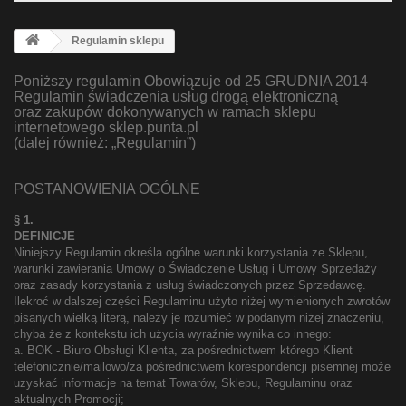
Regulamin sklepu
Poniższy regulamin Obowiązuje od 25 GRUDNIA 2014
Regulamin świadczenia usług drogą elektroniczną
oraz zakupów dokonywanych w ramach sklepu
internetowego sklep.punta.pl
(dalej również: „Regulamin”)
POSTANOWIENIA OGÓLNE
§ 1.
DEFINICJE
Niniejszy Regulamin określa ogólne warunki korzystania ze Sklepu,
warunki zawierania Umowy o Świadczenie Usług i Umowy Sprzedaży
oraz zasady korzystania z usług świadczonych przez Sprzedawcę.
Ilekroć w dalszej części Regulaminu użyto niżej wymienionych zwrotów
pisanych wielką literą, należy je rozumieć w podanym niżej znaczeniu,
chyba że z kontekstu ich użycia wyraźnie wynika co innego:
a. BOK - Biuro Obsługi Klienta, za pośrednictwem którego Klient
telefonicznie/mailowo/za pośrednictwem korespondencji pisemnej może
uzyskać informacje na temat Towarów, Sklepu, Regulaminu oraz
aktualnych Promocji;