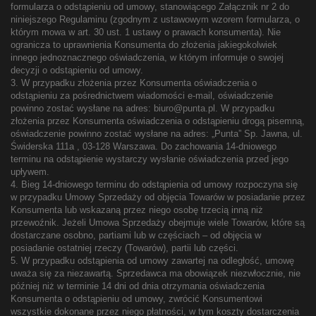
formularza o odstąpieniu od umowy, stanowiącego Załącznik nr 2 do
niniejszego Regulaminu (zgodnym z ustawowym wzorem formularza, o
którym mowa w art. 30 ust. 1 ustawy o prawach konsumenta). Nie
ogranicza to uprawnienia Konsumenta do złożenia jakiegokolwiek
innego jednoznacznego oświadczenia, w którym informuje o swojej
decyzji o odstąpieniu od umowy.
3. W przypadku złożenia przez Konsumenta oświadczenia o
odstąpieniu za pośrednictwem wiadomości e-mail, oświadczenie
powinno zostać wysłane na adres: biuro@punta.pl. W przypadku
złożenia przez Konsumenta oświadczenia o odstąpieniu drogą pisemną,
oświadczenie powinno zostać wysłane na adres: „Punta” Sp. Jawna, ul.
Świderska 111a , 03-128 Warszawa. Do zachowania 14-dniowego
terminu na odstąpienie wystarczy wysłanie oświadczenia przed jego
upływem.
4. Bieg 14-dniowego terminu do odstąpienia od umowy rozpoczyna się
w przypadku Umowy Sprzedaży od objęcia Towarów w posiadanie przez
Konsumenta lub wskazaną przez niego osobę trzecią inną niż
przewoźnik. Jeżeli Umowa Sprzedaży obejmuje wiele Towarów, które są
dostarczane osobno, partiami lub w częściach – od objęcia w
posiadanie ostatniej rzeczy (Towarów), partii lub części.
5. W przypadku odstąpienia od umowy zawartej na odległość, umowę
uważa się za niezawartą. Sprzedawca ma obowiązek niezwłocznie, nie
później niż w terminie 14 dni od dnia otrzymania oświadczenia
Konsumenta o odstąpieniu od umowy, zwrócić Konsumentowi
wszystkie dokonane przez niego płatności, w tym koszty dostarczenia