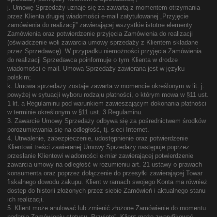
j. Umowę Sprzedaży uznaje się za zawartą z momentem otrzymania
przez Klienta drugiej wiadomości e-mail zatytułowanej „Przyjęcie
zamówienia do realizacji” zawierającej wszystkie istotne elementy
Zamówienia oraz potwierdzenie przyjęcia Zamówienia do realizacji
(oświadczenie woli zawarcia umowy sprzedaży z Klientem składane
przez Sprzedawcę). W przypadku niemożności przyjęcia Zamówienia
do realizacji Sprzedawca poinformuje o tym Klienta w drodze
wiadomości e-mail. Umowa Sprzedaży zawierana jest w języku
polskim;
k. Umowa sprzedaży zostaje zawarta w momencie określonym w lit. j.
powyżej w sytuacji wyboru rodzaju płatności, o którym mowa w §11 ust.
1 lit. a Regulaminu pod warunkiem zawieszającym dokonania płatności
w terminie określonym w §11 ust. 3 Regulaminu.
3. Zawarcie Umowy Sprzedaży odbywa się za pośrednictwem środków
porozumiewania się na odległość, tj. sieci Internet.
4. Utrwalenie, zabezpieczenie, udostępnienie oraz potwierdzenie
Klientowi treści zawieranej Umowy Sprzedaży następuje poprzez
przesłanie Klientowi wiadomości e-miał zawierającej potwierdzenie
zawarcia umowy na odległość w rozumieniu art. 21 ustawy o prawach
konsumenta oraz poprzez dołączenie do przesyłki zawierającej Towar
fiskalnego dowodu zakupu. Klient w ramach swojego Konta ma również
dostęp do historii złożonych przez siebie Zamówień i aktualnego stanu
ich realizacji.
5. Klient może anulować lub zmienić złożone Zamówienie do momentu
nadania Zamówieniu statusu „Przyjęte”. Klient może zweryfikować