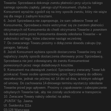
Towarów. Sprzedawca dokonuje zwrotu płatności przy użyciu takiego
samego sposobu zapłaty, jakiego użył Konsument, chyba że
Konsument wyraźnie zgodził się na inny sposób zwrotu, który nie wiąże
się dla niego z żadnymi kosztami.
6. Jeżeli Sprzedawca nie zaproponuje, że sam odbierze Towar od
Konsumenta, Sprzedawca może wstrzymać się ze zwrotem płatności
otrzymanych od Konsumenta do chwili otrzymania Towarów z powrotem
lub dostarczenia przez Konsumenta dowodu odesłania Towarów – w
zależności od tego, które zdarzenie nastąpi wcześniej.
7. Do zwracanego Towaru prosimy o dołączenie dowodu zakupu (np.
paragon, faktura).
8. Jeżeli Konsument wybiera sposób dostarczenia Towarów inny niż
najtańszy zwykły sposób dostarczenia oferowany przez Sprzedawcę,
Sprzedawca nie jest zobowiązany do zwrotu Konsumentowi
poniesionych przez niego dodatkowych kosztów.
9. Konsument ma obowiązek zwrócić Sprzedawcy zwracany Towar lub
przekazać Towar osobie upoważnionej przez Sprzedawcę do odbioru
niezwłocznie, jednak nie później niż 14 dni od dnia, w którym odstąpił
od umowy. Do zachowania 14-dniowego terminu wystarczy odesłanie
Towarów przed jego upływem. Prosimy o zapakowanie i zabezpieczenie
odsyłanych Towarów tak, aby nie zostały uszkodzone w transporcie.
10. Zwracane Towary należy odesłać na adres:
„PUNTA” Sp. Jawna
Ul. Świderska 111a
03-128 Warszawa