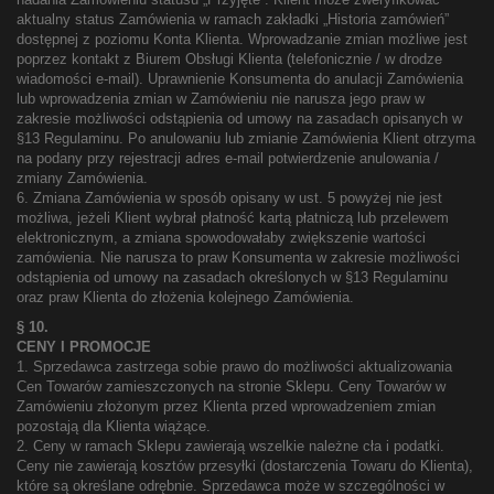
aktualny status Zamówienia w ramach zakładki „Historia zamówień”
dostępnej z poziomu Konta Klienta. Wprowadzanie zmian możliwe jest
poprzez kontakt z Biurem Obsługi Klienta (telefonicznie / w drodze
wiadomości e-mail). Uprawnienie Konsumenta do anulacji Zamówienia
lub wprowadzenia zmian w Zamówieniu nie narusza jego praw w
zakresie możliwości odstąpienia od umowy na zasadach opisanych w
§13 Regulaminu. Po anulowaniu lub zmianie Zamówienia Klient otrzyma
na podany przy rejestracji adres e-mail potwierdzenie anulowania /
zmiany Zamówienia.
6. Zmiana Zamówienia w sposób opisany w ust. 5 powyżej nie jest
możliwa, jeżeli Klient wybrał płatność kartą płatniczą lub przelewem
elektronicznym, a zmiana spowodowałaby zwiększenie wartości
zamówienia. Nie narusza to praw Konsumenta w zakresie możliwości
odstąpienia od umowy na zasadach określonych w §13 Regulaminu
oraz praw Klienta do złożenia kolejnego Zamówienia.
§ 10.
CENY I PROMOCJE
1. Sprzedawca zastrzega sobie prawo do możliwości aktualizowania
Cen Towarów zamieszczonych na stronie Sklepu. Ceny Towarów w
Zamówieniu złożonym przez Klienta przed wprowadzeniem zmian
pozostają dla Klienta wiążące.
2. Ceny w ramach Sklepu zawierają wszelkie należne cła i podatki.
Ceny nie zawierają kosztów przesyłki (dostarczenia Towaru do Klienta),
które są określane odrębnie. Sprzedawca może w szczególności w