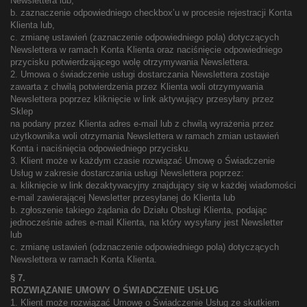
Newslettera lub;
b. zaznaczenie odpowiedniego checkbox’u w procesie rejestracji Konta
Klienta lub,
c. zmianę ustawień (zaznaczenie odpowiedniego pola) dotyczących
Newslettera w ramach Konta Klienta oraz naciśnięcie odpowiedniego
przycisku potwierdzającego wolę otrzymywania Newslettera.
2. Umowa o świadczenie usługi dostarczania Newslettera zostaje
zawarta z chwilą potwierdzenia przez Klienta woli otrzymywania
Newslettera poprzez kliknięcie w link aktywujący przesyłany przez
Sklep
na podany przez Klienta adres e-mail lub z chwilą wyrażenia przez
użytkownika woli otrzymania Newslettera w ramach zmian ustawień
Konta i naciśnięcia odpowiedniego przycisku.
3. Klient może w każdym czasie rozwiązać Umowę o Świadczenie
Usług w zakresie dostarczania usługi Newslettera poprzez:
a. kliknięcie w link dezaktywacyjny znajdujący się w każdej wiadomości
e-mail zawierającej Newsletter przesyłanej do Klienta lub
b. zgłoszenie takiego żądania do Działu Obsługi Klienta, podając
jednocześnie adres e-mail Klienta, na który wysyłany jest Newsletter
lub
c. zmianę ustawień (odznaczenie odpowiedniego pola) dotyczących
Newslettera w ramach Konta Klienta.
§ 7.
ROZWIĄZANIE UMOWY O ŚWIADCZENIE USŁUG
1. Klient może rozwiązać Umowę o Świadczenie Usług ze skutkiem