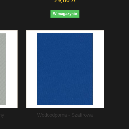
W magazynie
ny
Wodoodporna - Szafirowa