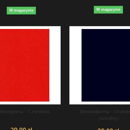
W magazynie
W magazynie
doodporna - Czerwona
Wodoodporna - Granat
(szkolny)
29,00 zł