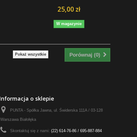
25,00 zł
W magazynie
Pokaż wszystkie
Porównaj (
0
)
Informacja o sklepie
PUNTA - Spółka Jawna, ul. Świderska 111A / 03-128
Warszawa Białołęka
Skontaktuj się z nami:
(22) 614-76-86 / 695-887-884