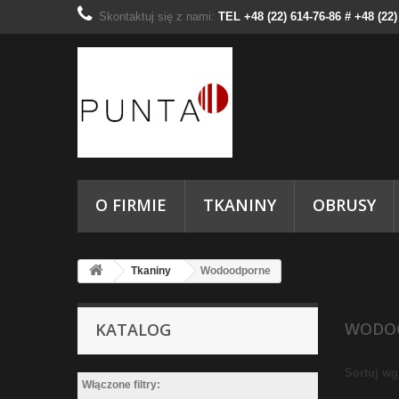
Skontaktuj się z nami:
TEL +48 (22) 614-76-86 # +48 (22
O FIRMIE
TKANINY
OBRUSY
Tkaniny
Wodoodporne
WODO
KATALOG
Sortuj wg
Włączone filtry: