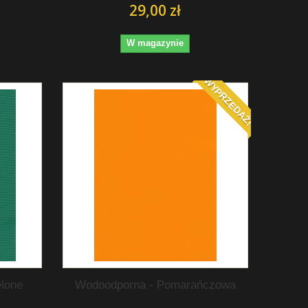
29,00 zł
W magazynie
WYPRZEDAŻ!
elone
Wodoodporna - Pomarańczowa