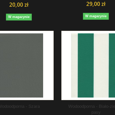
29,00 zł
20,00 zł
W magazynie
W magazynie
Wodoodporna - Szara
Wodoodporna - Biało-zi
pasy