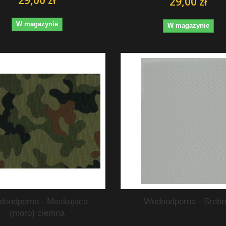
29,00 zł
W magazynie
W magazynie
doodporna - Maskująca
Wodoodporna - Srebr
(moro) ciemna