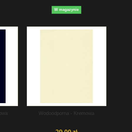
W magazynie
owa
Wodoodporna - Kremowa
29,00 zł