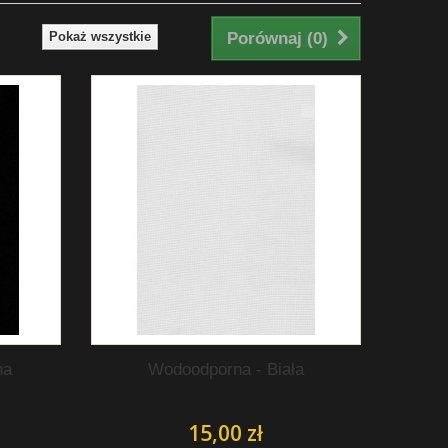
Pokaż wszystkie
Porównaj (
0
)
na
Wodoodporna - Biała
15,00 zł