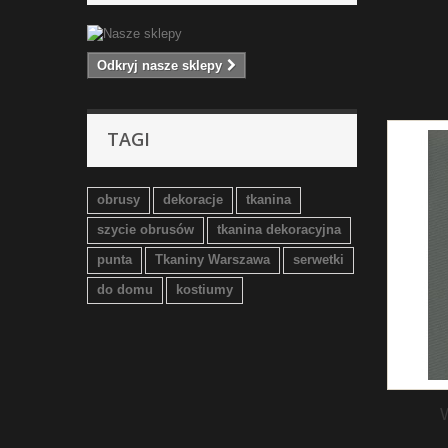
Odkryj nasze sklepy
TAGI
obrusy
dekoracje
tkanina
szycie obrusów
tkanina dekoracyjna
punta
Tkaniny Warszawa
serwetki
do domu
kostiumy