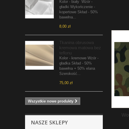
Kolor - biały Wzór -
gładki Wykończenie -
kopertowe Skład - 50%
bawełna...
8,00 zł
Tkanina obrusowa
kremowa matowa bez
teflonu
Kolor - kremowe Wzór -
gładka Skład - 50%
bawełna + 50% elana
Szerokość...
75,00 zł
Wszystkie nowe produkty
Wo
NASZE SKLEPY