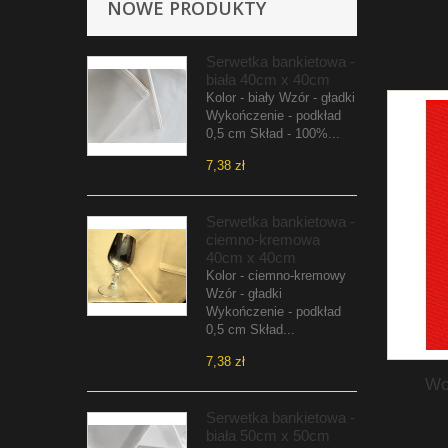
NOWE PRODUKTY
Serwetka bankietowa -
biała 40cm x 40cm
Kolor - biały Wzór - gładki
Wykończenie - podkład
0,5 cm Skład - 100%...
7,38 zł
Serwetka bankietowa -
ciemno-kremowa
40cm x 40cm
Kolor - ciemno-kremowy
Wzór - gładki
Wykończenie - podkład
0,5 cm Skład...
7,38 zł
Wo
Serwetka bankietowa -
biała 50cm x 50cm