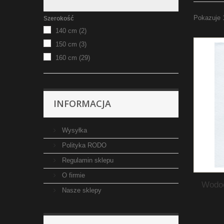
Pokazuje 
Szerokość
140 cm
(2)
150 cm
(3)
160 cm
(29)
INFORMACJA
Wysyłka
Polityka RODO
Regulamin sklepu
O firmie
Wodoo
Nasze sklepy