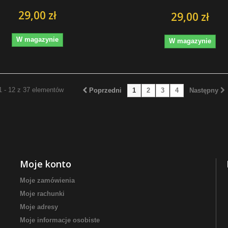
29,00 zł
29,00 zł
W magazynie
W magazynie
1 - 12 z 37 elementów
Poprzedni
1
2
3
4
Następny
Moje konto
Moje zamówienia
Moje rachunki
Moje adresy
Moje informacje osobiste