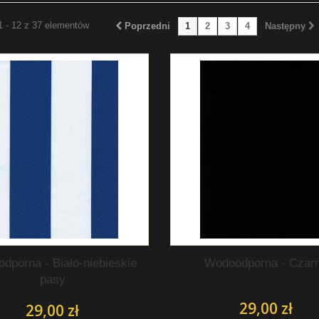
1 - 12 z 37 elementów
Poprzedni
1
2
3
4
Następny
dporna - Biało-niebieskie
Wodoodporna - Czar
pasy
29,00 zł
29,00 zł