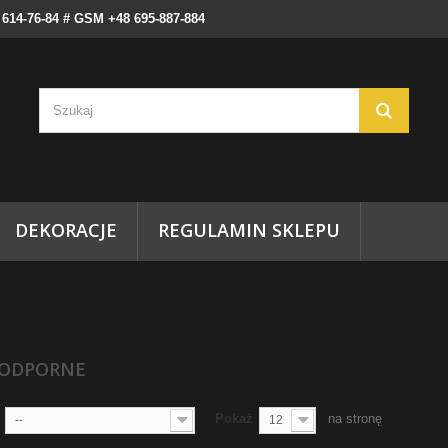
) 614-76-84 # GSM +48 695-887-884
DEKORACJE
REGULAMIN SKLEPU
ODPORNE
Pokaż
na stronę
--
12