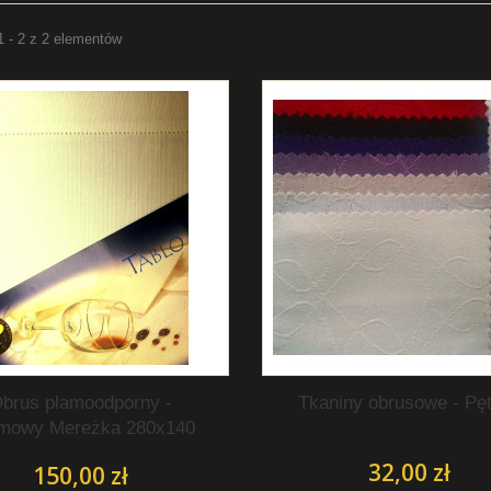
1 - 2 z 2 elementów
brus plamoodporny -
Tkaniny obrusowe - Pęt
mowy Mereżka 280x140
32,00 zł
150,00 zł