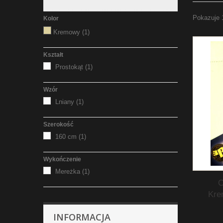
Pokazuje 
Kolor
Kremowy
(1)
Kształt
Prostokąt
(1)
Wzór
Lniany
(1)
Szerokość
160 cm
(1)
Wykończenie
Mereżka
(1)
O
Kre
INFORMACJA