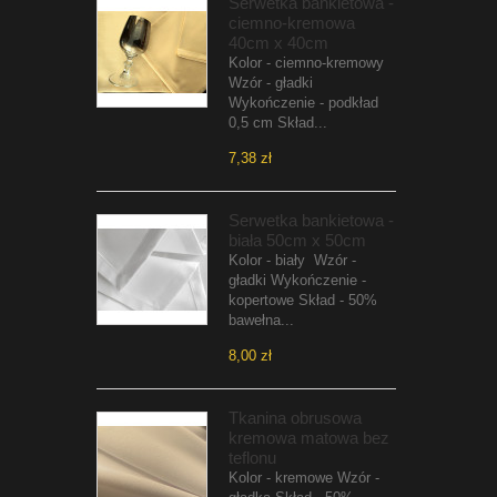
Serwetka bankietowa -
ciemno-kremowa
40cm x 40cm
Kolor - ciemno-kremowy
Wzór - gładki
Wykończenie - podkład
0,5 cm Skład...
7,38 zł
Serwetka bankietowa -
biała 50cm x 50cm
Kolor - biały Wzór -
gładki Wykończenie -
kopertowe Skład - 50%
bawełna...
8,00 zł
Tkanina obrusowa
kremowa matowa bez
teflonu
Kolor - kremowe Wzór -