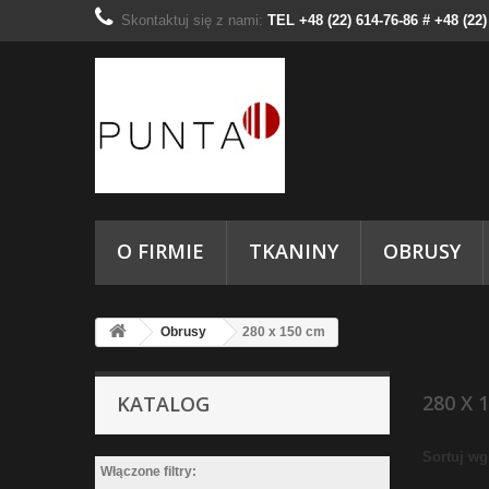
Skontaktuj się z nami:
TEL +48 (22) 614-76-86 # +48 (22
O FIRMIE
TKANINY
OBRUSY
Obrusy
280 x 150 cm
280 X 
KATALOG
Sortuj wg
Włączone filtry: