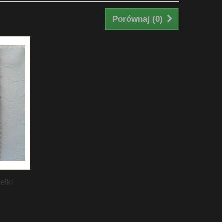
Porównaj (
0
)
elki