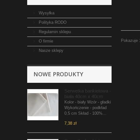
Wysyłka
Polityka RODO
Regulamin sklepu
Pokazuje 
O firmie
Nasze sklepy
NOWE PRODUKTY
Serwetka bankietowa -
biała 40cm x 40cm
Kolor - biały Wzór - gładki
Wykończenie - podkład
0,5 cm Skład - 100%...
7,38 zł