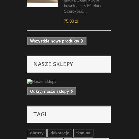
gładka Skład - 50%
bawełna + 50% elana
Szerokość...
75,00 zł
Wszystkie nowe produkty
NASZE SKLEPY
Odkryj nasze sklepy
TAGI
obrusy
dekoracje
tkanina