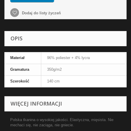
Dodaj do listy życzeń
OPIS
Materiał
96% poliester + 4% lycra
Gramatura
350g/m2
Szerokość
140 cm
WIĘCEJ INFORMACJI
Polska tkanina o wysokiej jakości. Elastyczna, mięsista. Nie
mechaci się, nie zaciąga, nie gniecie.