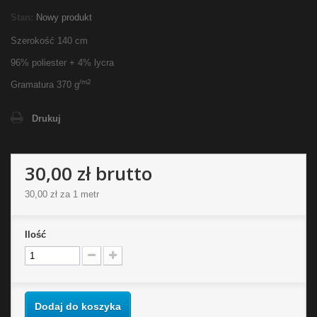
Stan:
Nowy produkt
Szerokość 140 cm
96% poliester + 4% lycra
/m2
Gramatura 370 g
Drukuj
30,00 zł
brutto
30,00 zł
za 1 metr
Ilość
Dodaj do koszyka