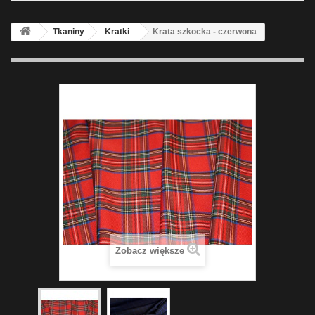
Tkaniny
Kratki
Krata szkocka - czerwona
Zobacz większe