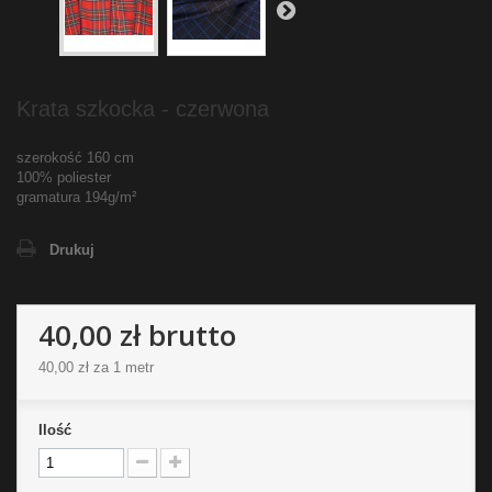
Krata szkocka - czerwona
szerokość 160 cm
100% poliester
gramatura 194g/m²
Drukuj
40,00 zł
brutto
40,00 zł
za 1 metr
Ilość