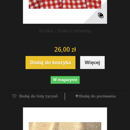
Kratka - biało-czerwona
26,00 zł
Dodaj do koszyka
Więcej
W magazynie
Dodaj do listy życzeń
Dodaj do porówania