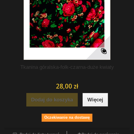
Tkanina góralska-folk-czarna-duże kwiaty
28,00 zł
Dodaj do koszyka
Więcej
Oczekiwanie na dostawę