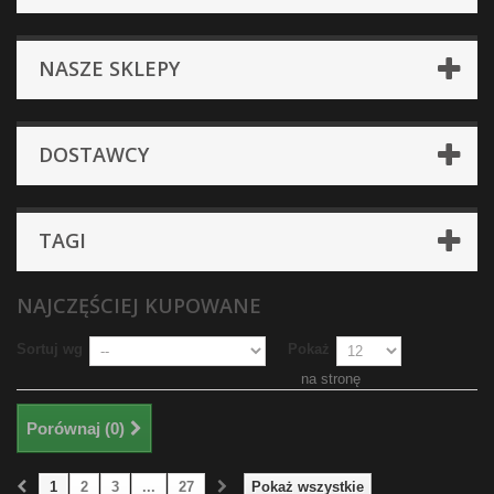
NASZE SKLEPY
DOSTAWCY
TAGI
NAJCZĘŚCIEJ KUPOWANE
Sortuj wg
Pokaż
na stronę
Porównaj (
0
)
1
2
3
...
27
Pokaż wszystkie