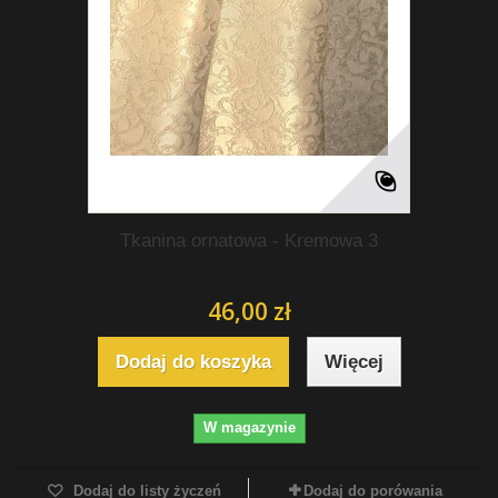
Tkanina ornatowa - Kremowa 3
46,00 zł
Dodaj do koszyka
Więcej
W magazynie
Dodaj do listy życzeń
Dodaj do porówania