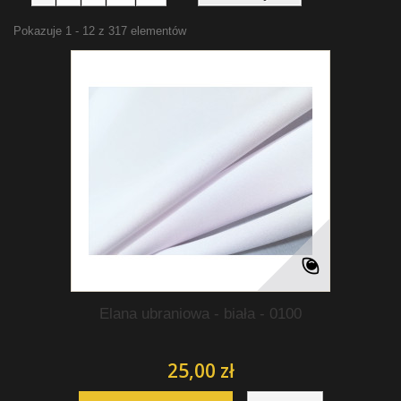
Pokazuje 1 - 12 z 317 elementów
Elana ubraniowa - biała - 0100
25,00 zł