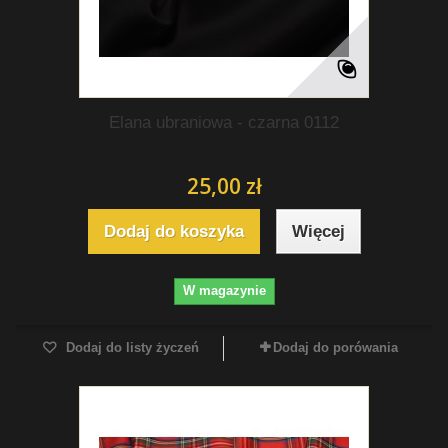
Elana ubraniowa - czarna 0112
25,00 zł
Dodaj do koszyka
Więcej
W magazynie
Dodaj do listy życzeń
Dodaj do porówania