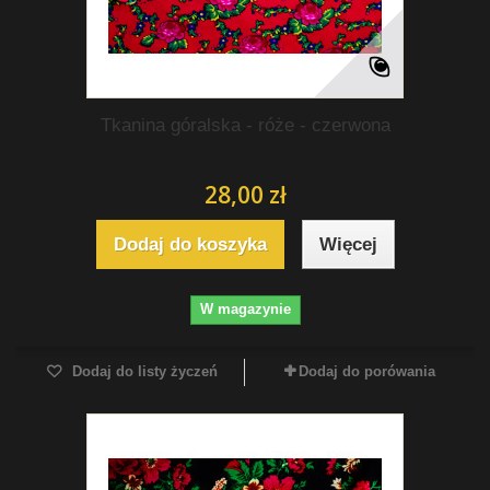
Tkanina góralska - róże - czerwona
28,00 zł
Dodaj do koszyka
Więcej
W magazynie
Dodaj do listy życzeń
Dodaj do porówania