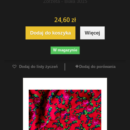
Żorżeta - Biała 3015
24,60 zł
Dodaj do koszyka
Więcej
W magazynie
Dodaj do listy życzeń
Dodaj do porówania