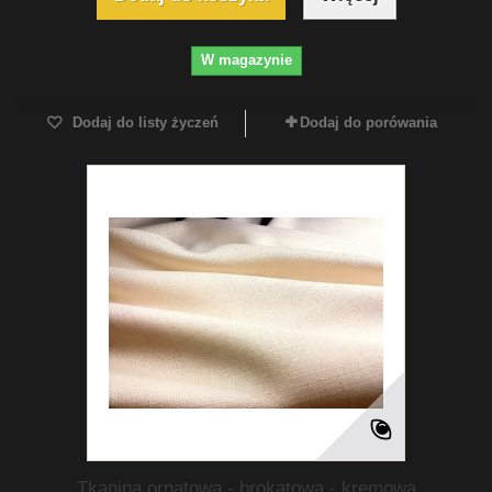
W magazynie
Dodaj do listy życzeń
Dodaj do porówania
Tkanina ornatowa - brokatowa - kremowa