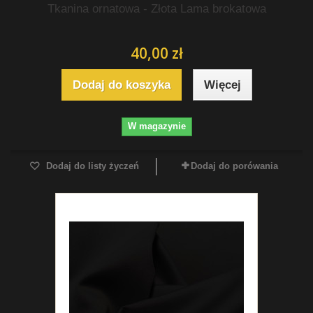
Tkanina ornatowa - Złota Lama brokatowa
40,00 zł
Dodaj do koszyka
Więcej
W magazynie
Dodaj do listy życzeń
Dodaj do porówania