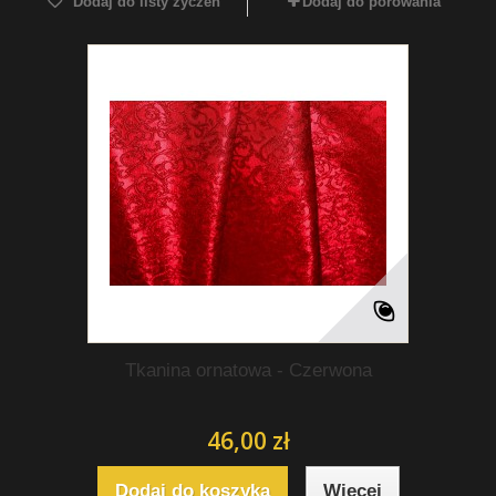
Dodaj do listy życzeń
Dodaj do porówania
Tkanina ornatowa - Czerwona
46,00 zł
Dodaj do koszyka
Więcej